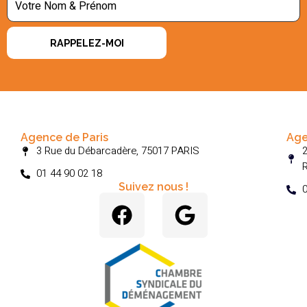
RAPPELEZ-MOI
Agence de Paris
Age
3 Rue du Débarcadère, 75017 PARIS
2
01 44 90 02 18
Suivez nous !
0