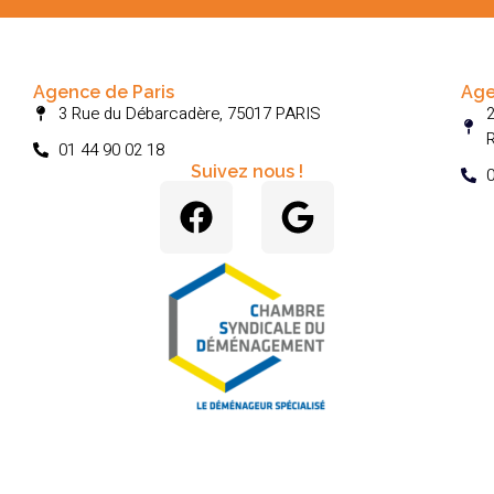
Agence de Paris
Age
3 Rue du Débarcadère, 75017 PARIS
2
01 44 90 02 18
Suivez nous !
0