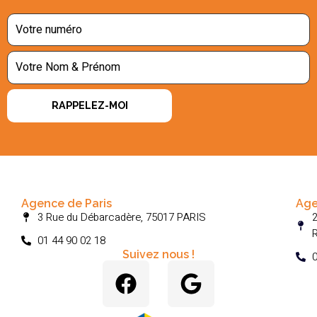
RAPPELEZ-MOI
Agence de Paris
Age
3 Rue du Débarcadère, 75017 PARIS
2
01 44 90 02 18
Suivez nous !
0