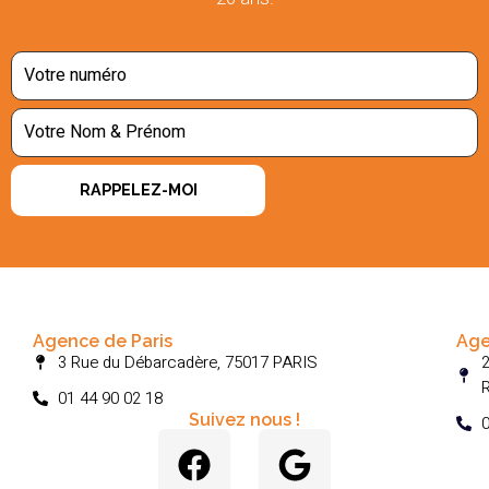
RAPPELEZ-MOI
Agence de Paris
Age
3 Rue du Débarcadère, 75017 PARIS
2
01 44 90 02 18
Suivez nous !
0